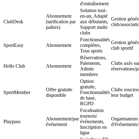
d'entraînement
Solution tout-
Abonnement
en-un, Adapté
Gestion génér
ClubDesk
(tarification par
aux débutants,
club/associati
paliers)
Support multi-
clubs
Fonctionnalités
Gestion génér
SportEasy
Abonnement
complètes,
club sportif
Tous sports
Réservations,
Paiements,
Clubs axés sur
Hello Club
Abonnement
Admin
réservations/
membres
Option
gratuite,
Offre gratuite
Clubs soucieu
SportMember
Fonctionnalités
disponible
leur budget
de base,
RGPD
Focalisation
tournois/
Abonnement/par
Organisateurs
Playpass
événements,
événement
d'événements/
Inscription en
ligne