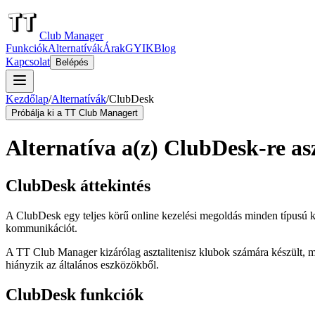
Club Manager
Funkciók
Alternatívák
Árak
GYIK
Blog
Kapcsolat
Belépés
Kezdőlap
/
Alternatívák
/
ClubDesk
Próbálja ki a TT Club Managert
Alternatíva a(z) ClubDesk-re as
ClubDesk áttekintés
A ClubDesk egy teljes körű online kezelési megoldás minden típusú kl
kommunikációt.
A TT Club Manager kizárólag asztalitenisz klubok számára készült, m
hiányzik az általános eszközökből.
ClubDesk funkciók