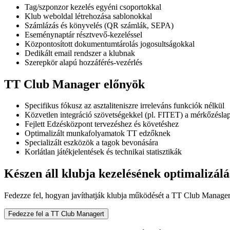
Tag/szponzor kezelés egyéni csoportokkal
Klub weboldal létrehozása sablonokkal
Számlázás és könyvelés (QR számlák, SEPA)
Eseménynaptár résztvevő-kezeléssel
Központosított dokumentumtárolás jogosultságokkal
Dedikált email rendszer a klubnak
Szerepkör alapú hozzáférés-vezérlés
TT Club Manager előnyök
Specifikus fókusz az asztaliteniszre irreleváns funkciók nélkül
Közvetlen integráció szövetségekkel (pl. FITET) a mérkőzésl
Fejlett Edzésközpont tervezéshez és követéshez
Optimalizált munkafolyamatok TT edzőknek
Specializált eszközök a tagok bevonására
Korlátlan játékjelentések és technikai statisztikák
Készen áll klubja kezelésének optimalizál
Fedezze fel, hogyan javíthatják klubja működését a TT Club Manager 
Fedezze fel a TT Club Managert