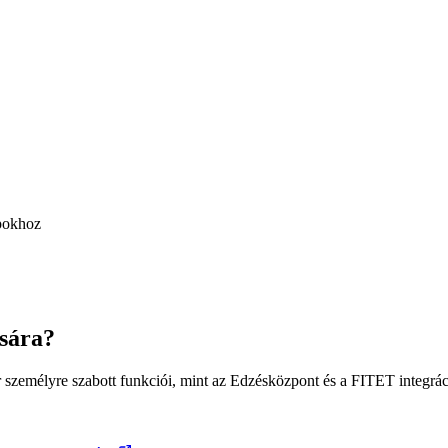
apokhoz
ására?
személyre szabott funkciói, mint az Edzésközpont és a FITET integrác